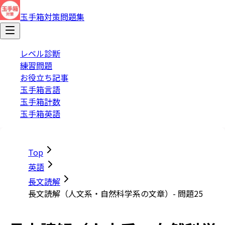
玉手箱対策問題集
レベル診断
練習問題
お役立ち記事
玉手箱言語
玉手箱計数
玉手箱英語
Top
英語
長文読解
長文読解（人文系・自然科学系の文章）- 問題25