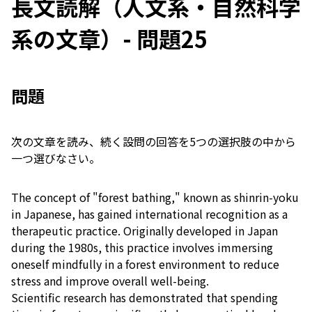
長文読解（人文系・自然科学
系の文章）- 問題25
問題
次の文章を読み、続く設問の回答を5つの選択肢の中から
一つ選びなさい。
The concept of "forest bathing," known as shinrin-yoku
in Japanese, has gained international recognition as a
therapeutic practice. Originally developed in Japan
during the 1980s, this practice involves immersing
oneself mindfully in a forest environment to reduce
stress and improve overall well-being.
Scientific research has demonstrated that spending