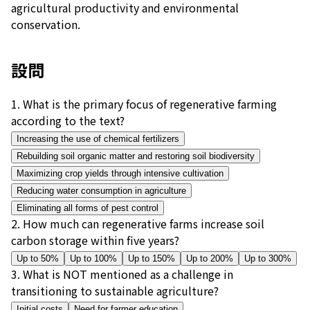
agricultural productivity and environmental
conservation.
設問
1
.
What is the primary focus of regenerative farming
according to the text?
Increasing the use of chemical fertilizers
Rebuilding soil organic matter and restoring soil biodiversity
Maximizing crop yields through intensive cultivation
Reducing water consumption in agriculture
Eliminating all forms of pest control
2
.
How much can regenerative farms increase soil
carbon storage within five years?
Up to 50%
Up to 100%
Up to 150%
Up to 200%
Up to 300%
3
.
What is NOT mentioned as a challenge in
transitioning to sustainable agriculture?
Initial costs
Need for farmer education