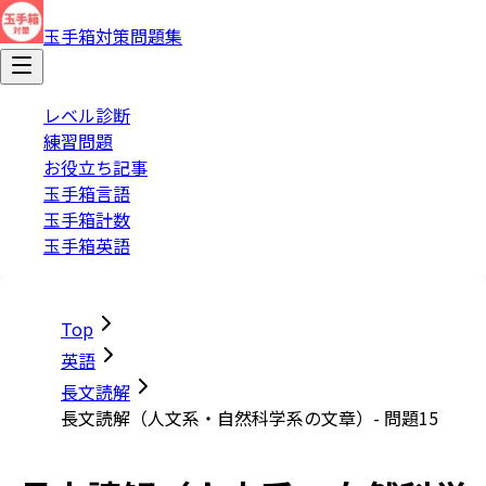
玉手箱対策問題集
レベル診断
練習問題
お役立ち記事
玉手箱言語
玉手箱計数
玉手箱英語
Top
英語
長文読解
長文読解（人文系・自然科学系の文章）- 問題15