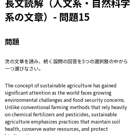
長文読解（人文系・自然科学
系の文章）- 問題15
問題
次の文章を読み、続く設問の回答を5つの選択肢の中から
一つ選びなさい。
The concept of sustainable agriculture has gained
significant attention as the world faces growing
environmental challenges and food security concerns.
Unlike conventional farming methods that rely heavily
on chemical fertilizers and pesticides, sustainable
agriculture emphasizes practices that maintain soil
health, conserve water resources, and protect