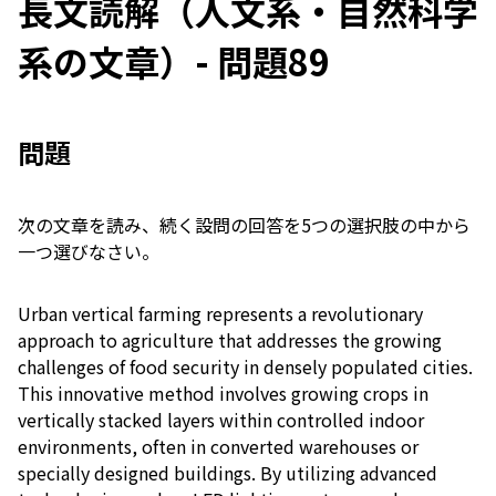
長文読解（人文系・自然科学
系の文章）- 問題89
問題
次の文章を読み、続く設問の回答を5つの選択肢の中から
一つ選びなさい。
Urban vertical farming represents a revolutionary
approach to agriculture that addresses the growing
challenges of food security in densely populated cities.
This innovative method involves growing crops in
vertically stacked layers within controlled indoor
environments, often in converted warehouses or
specially designed buildings. By utilizing advanced