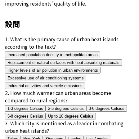
improving residents' quality of life.
設問
1
.
What is the primary cause of urban heat islands
according to the text?
Increased population density in metropolitan areas
Replacement of natural surfaces with heat-absorbing materials
Higher levels of air pollution in urban environments
Excessive use of air conditioning systems
Industrial activities and vehicle emissions
2
.
How much warmer can urban areas become
compared to rural regions?
1-3 degrees Celsius
2-5 degrees Celsius
3-6 degrees Celsius
5-8 degrees Celsius
Up to 10 degrees Celsius
3
.
Which city is mentioned as a leader in combating
urban heat islands?
Tokyo
New York
Singapore
London
Los Angeles