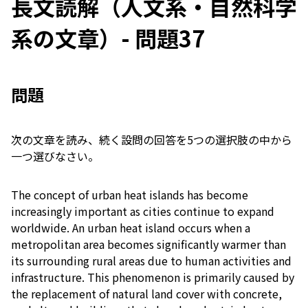
長文読解（人文系・自然科学
系の文章）- 問題37
問題
次の文章を読み、続く設問の回答を5つの選択肢の中から
一つ選びなさい。
The concept of urban heat islands has become
increasingly important as cities continue to expand
worldwide. An urban heat island occurs when a
metropolitan area becomes significantly warmer than
its surrounding rural areas due to human activities and
infrastructure. This phenomenon is primarily caused by
the replacement of natural land cover with concrete,