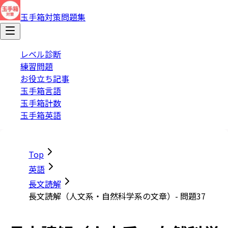
玉手箱対策問題集
レベル診断
練習問題
お役立ち記事
玉手箱言語
玉手箱計数
玉手箱英語
Top
英語
長文読解
長文読解（人文系・自然科学系の文章）- 問題37