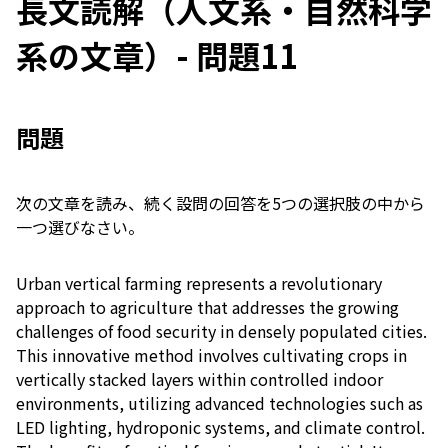
長文読解（人文系・自然科学
系の文章）- 問題11
問題
次の文章を読み、続く設問の回答を5つの選択肢の中から
一つ選びなさい。
Urban vertical farming represents a revolutionary
approach to agriculture that addresses the growing
challenges of food security in densely populated cities.
This innovative method involves cultivating crops in
vertically stacked layers within controlled indoor
environments, utilizing advanced technologies such as
LED lighting, hydroponic systems, and climate control.