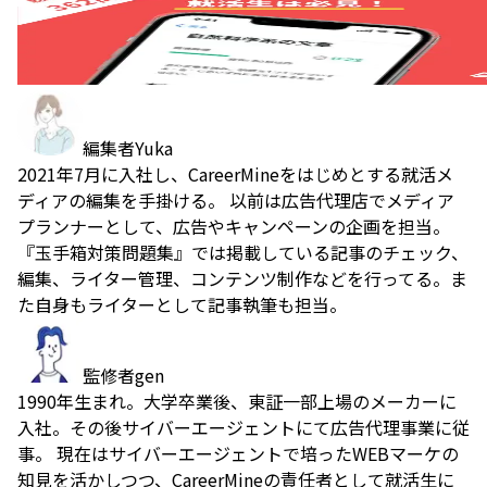
編集者
Yuka
2021年7月に入社し、CareerMineをはじめとする就活メ
ディアの編集を手掛ける。 以前は広告代理店でメディア
プランナーとして、広告やキャンペーンの企画を担当。
『玉手箱対策問題集』では掲載している記事のチェック、
編集、ライター管理、コンテンツ制作などを行ってる。ま
た自身もライターとして記事執筆も担当。
監修者
gen
1990年生まれ。大学卒業後、東証一部上場のメーカーに
入社。その後サイバーエージェントにて広告代理事業に従
事。 現在はサイバーエージェントで培ったWEBマーケの
知見を活かしつつ、CareerMineの責任者として就活生に