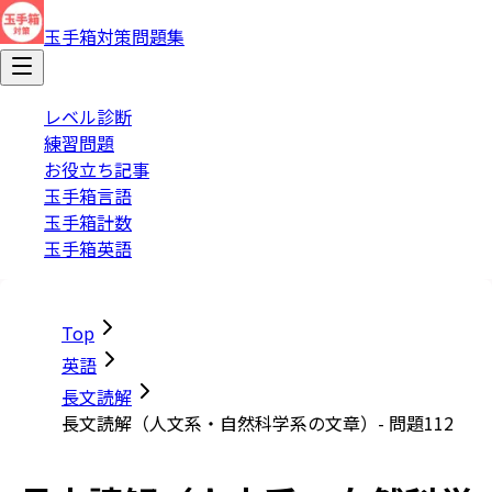
玉手箱対策問題集
レベル診断
練習問題
お役立ち記事
玉手箱言語
玉手箱計数
玉手箱英語
Top
英語
長文読解
長文読解（人文系・自然科学系の文章）- 問題112