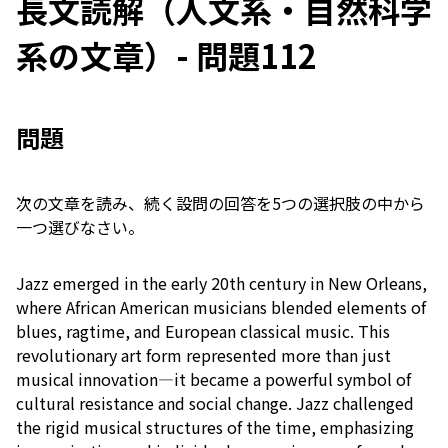
長文読解（人文系・自然科学
系の文章）- 問題112
問題
次の文章を読み、続く設問の回答を5つの選択肢の中から
一つ選びなさい。
Jazz emerged in the early 20th century in New Orleans,
where African American musicians blended elements of
blues, ragtime, and European classical music. This
revolutionary art form represented more than just
musical innovation—it became a powerful symbol of
cultural resistance and social change. Jazz challenged
the rigid musical structures of the time, emphasizing