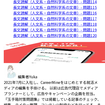
長文読解（人文系・自然科学系の文章）- 問題114
長文読解（人文系・自然科学系の文章）- 問題115
長文読解（人文系・自然科学系の文章）- 問題116
長文読解（人文系・自然科学系の文章）- 問題117
長文読解（人文系・自然科学系の文章）- 問題118
長文読解（人文系・自然科学系の文章）- 問題119
長文読解（人文系・自然科学系の文章）- 問題120
編集者
Yuka
2021年7月に入社し、CareerMineをはじめとする就活メ
ディアの編集を手掛ける。 以前は広告代理店でメディア
プランナーとして、広告やキャンペーンの企画を担当。
『玉手箱対策問題集』では掲載している記事のチェック、
編集、ライター管理、コンテンツ制作などを行ってる。ま