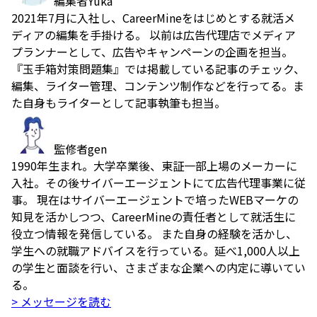
編集者
Yuka
2021年7月に入社し、CareerMineをはじめとする就活メ
ディアの編集を手掛ける。 以前は広告代理店でメディア
プランナーとして、広告やキャンペーンの企画を担当。
『玉手箱対策問題集』では掲載している記事のチェック、
編集、ライター管理、コンテンツ制作などを行ってる。ま
た自身もライターとして記事執筆も担当。
監修者
gen
1990年生まれ。大学卒業後、東証一部上場のメーカーに
入社。その後サイバーエージェントにて広告代理事業に従
事。 現在はサイバーエージェントで培ったWEBマーケの
知見を活かしつつ、CareerMineの責任者として就活生に
役立つ情報を発信している。 また自身の経験を活かし、
学生への就職アドバイスを行っている。延べ1,000人以上
の学生と面談を行い、さまざまな企業への内定に導いてい
る。
> メッセージを読む