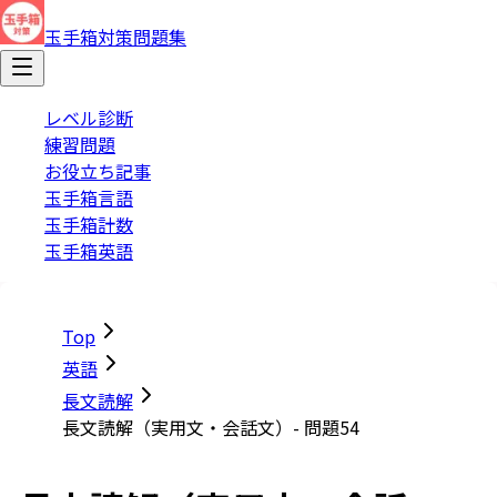
玉手箱対策問題集
レベル診断
練習問題
お役立ち記事
玉手箱言語
玉手箱計数
玉手箱英語
Top
英語
長文読解
長文読解（実用文・会話文）- 問題54