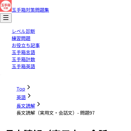
玉手箱対策問題集
レベル診断
練習問題
お役立ち記事
玉手箱言語
玉手箱計数
玉手箱英語
Top
英語
長文読解
長文読解（実用文・会話文）- 問題97