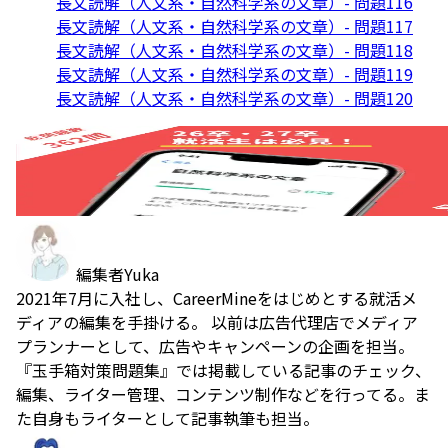
長文読解（人文系・自然科学系の文章）- 問題116
長文読解（人文系・自然科学系の文章）- 問題117
長文読解（人文系・自然科学系の文章）- 問題118
長文読解（人文系・自然科学系の文章）- 問題119
長文読解（人文系・自然科学系の文章）- 問題120
編集者
Yuka
2021年7月に入社し、CareerMineをはじめとする就活メ
ディアの編集を手掛ける。 以前は広告代理店でメディア
プランナーとして、広告やキャンペーンの企画を担当。
『玉手箱対策問題集』では掲載している記事のチェック、
編集、ライター管理、コンテンツ制作などを行ってる。ま
た自身もライターとして記事執筆も担当。