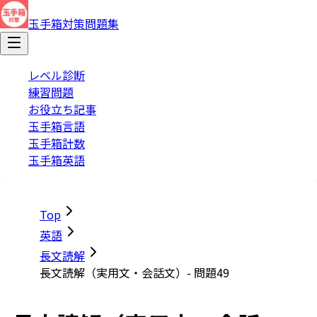
玉手箱対策問題集
レベル診断
練習問題
お役立ち記事
玉手箱言語
玉手箱計数
玉手箱英語
Top
英語
長文読解
長文読解（実用文・会話文）- 問題49