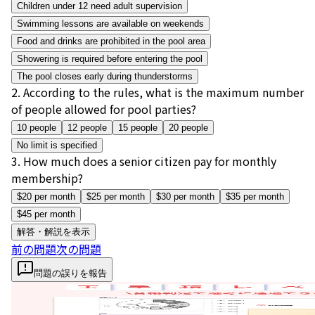
Children under 12 need adult supervision
Swimming lessons are available on weekends
Food and drinks are prohibited in the pool area
Showering is required before entering the pool
The pool closes early during thunderstorms
2
.
According to the rules, what is the maximum number
of people allowed for pool parties?
10 people
12 people
15 people
20 people
No limit is specified
3
.
How much does a senior citizen pay for monthly
membership?
$20 per month
$25 per month
$30 per month
$35 per month
$45 per month
解答・解説を表示
前の問題
次の問題
問題の誤りを報告