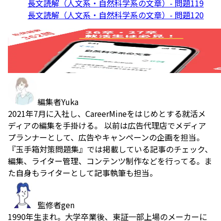
長文読解（人文系・自然科学系の文章）- 問題119
長文読解（人文系・自然科学系の文章）- 問題120
編集者
Yuka
2021年7月に入社し、CareerMineをはじめとする就活メ
ディアの編集を手掛ける。 以前は広告代理店でメディア
プランナーとして、広告やキャンペーンの企画を担当。
『玉手箱対策問題集』では掲載している記事のチェック、
編集、ライター管理、コンテンツ制作などを行ってる。ま
た自身もライターとして記事執筆も担当。
監修者
gen
1990年生まれ。大学卒業後、東証一部上場のメーカーに