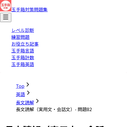
玉手箱対策問題集
レベル診断
練習問題
お役立ち記事
玉手箱言語
玉手箱計数
玉手箱英語
Top
英語
長文読解
長文読解（実用文・会話文）- 問題82