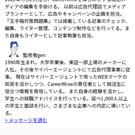
ディアの編集を手掛ける。 以前は広告代理店でメディア
プランナーとして、広告やキャンペーンの企画を担当。
『玉手箱対策問題集』では掲載している記事のチェック、
編集、ライター管理、コンテンツ制作などを行ってる。ま
た自身もライターとして記事執筆も担当。
監修者
gen
1990年生まれ。大学卒業後、東証一部上場のメーカーに
入社。その後サイバーエージェントにて広告代理事業に従
事。 現在はサイバーエージェントで培ったWEBマーケの
知見を活かしつつ、CareerMineの責任者として就活生に
役立つ情報を発信している。 また自身の経験を活かし、
学生への就職アドバイスを行っている。延べ1,000人以上
の学生と面談を行い、さまざまな企業への内定に導いてい
る。
> メッセージを読む