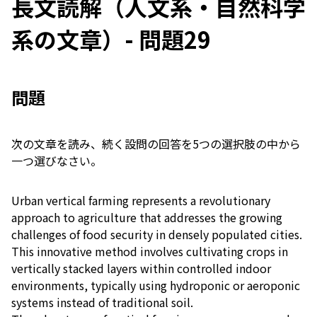
長文読解（人文系・自然科学
系の文章）- 問題29
問題
次の文章を読み、続く設問の回答を5つの選択肢の中から
一つ選びなさい。
Urban vertical farming represents a revolutionary
approach to agriculture that addresses the growing
challenges of food security in densely populated cities.
This innovative method involves cultivating crops in
vertically stacked layers within controlled indoor
environments, typically using hydroponic or aeroponic
systems instead of traditional soil.