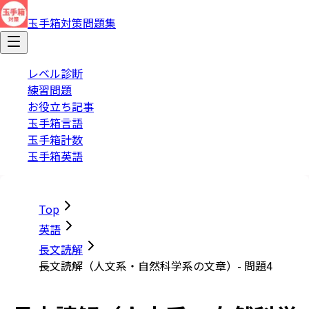
玉手箱対策問題集
レベル診断
練習問題
お役立ち記事
玉手箱言語
玉手箱計数
玉手箱英語
Top
英語
長文読解
長文読解（人文系・自然科学系の文章）- 問題4