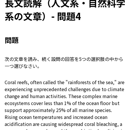
長文読解（人文系・自然科学
系の文章）- 問題4
問題
次の文章を読み、続く設問の回答を5つの選択肢の中から
一つ選びなさい。
Coral reefs, often called the "rainforests of the sea," are
experiencing unprecedented challenges due to climate
change and human activities. These complex marine
ecosystems cover less than 1% of the ocean floor but
support approximately 25% of all marine species.
Rising ocean temperatures and increased ocean
acidification are causing widespread coral bleaching, a