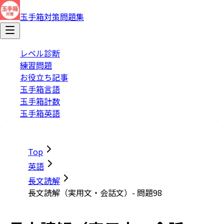
玉手箱対策問題集
レベル診断
練習問題
お役立ち記事
玉手箱言語
玉手箱計数
玉手箱英語
Top
英語
長文読解
長文読解（実用文・会話文）- 問題98