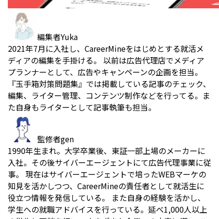
編集者
Yuka
2021年7月に入社し、CareerMineをはじめとする就活メ
ディアの編集を手掛ける。 以前は広告代理店でメディア
プランナーとして、広告やキャンペーンの企画を担当。
『玉手箱対策問題集』では掲載している記事のチェック、
編集、ライター管理、コンテンツ制作などを行ってる。ま
た自身もライターとして記事執筆も担当。
監修者
gen
1990年生まれ。大学卒業後、東証一部上場のメーカーに
入社。その後サイバーエージェントにて広告代理事業に従
事。 現在はサイバーエージェントで培ったWEBマーケの
知見を活かしつつ、CareerMineの責任者として就活生に
役立つ情報を発信している。 また自身の経験を活かし、
学生への就職アドバイスを行っている。延べ1,000人以上