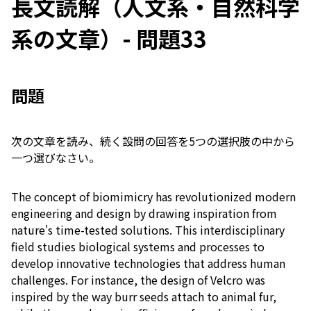
長文読解（人文系・自然科学
系の文章）- 問題33
問題
次の文章を読み、続く設問の回答を5つの選択肢の中から
一つ選びなさい。
The concept of biomimicry has revolutionized modern
engineering and design by drawing inspiration from
nature's time-tested solutions. This interdisciplinary
field studies biological systems and processes to
develop innovative technologies that address human
challenges. For instance, the design of Velcro was
inspired by the way burr seeds attach to animal fur,