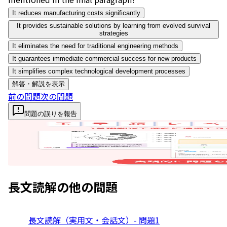
It reduces manufacturing costs significantly
It provides sustainable solutions by learning from evolved survival
strategies
It eliminates the need for traditional engineering methods
It guarantees immediate commercial success for new products
It simplifies complex technological development processes
解答・解説を表示
前の問題
次の問題
問題の誤りを報告
長文読解
の他の問題
長文読解（実用文・会話文）- 問題1