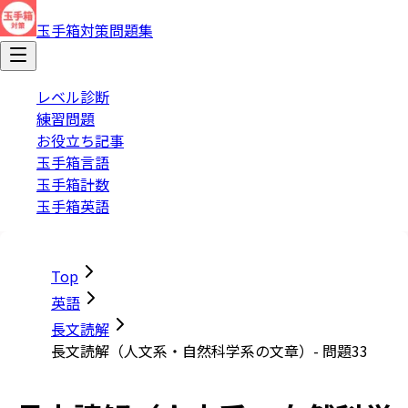
玉手箱対策問題集
レベル診断
練習問題
お役立ち記事
玉手箱言語
玉手箱計数
玉手箱英語
Top
英語
長文読解
長文読解（人文系・自然科学系の文章）- 問題33