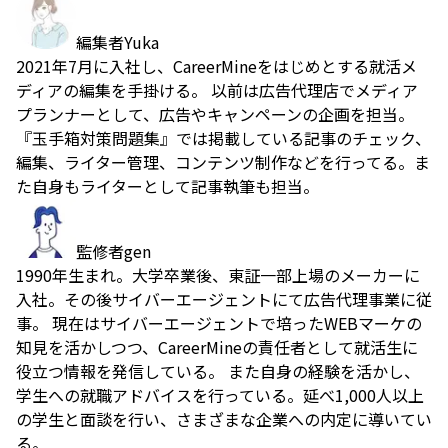
編集者
Yuka
2021年7月に入社し、CareerMineをはじめとする就活メ
ディアの編集を手掛ける。 以前は広告代理店でメディア
プランナーとして、広告やキャンペーンの企画を担当。
『玉手箱対策問題集』では掲載している記事のチェック、
編集、ライター管理、コンテンツ制作などを行ってる。ま
た自身もライターとして記事執筆も担当。
監修者
gen
1990年生まれ。大学卒業後、東証一部上場のメーカーに
入社。その後サイバーエージェントにて広告代理事業に従
事。 現在はサイバーエージェントで培ったWEBマーケの
知見を活かしつつ、CareerMineの責任者として就活生に
役立つ情報を発信している。 また自身の経験を活かし、
学生への就職アドバイスを行っている。延べ1,000人以上
の学生と面談を行い、さまざまな企業への内定に導いてい
る。