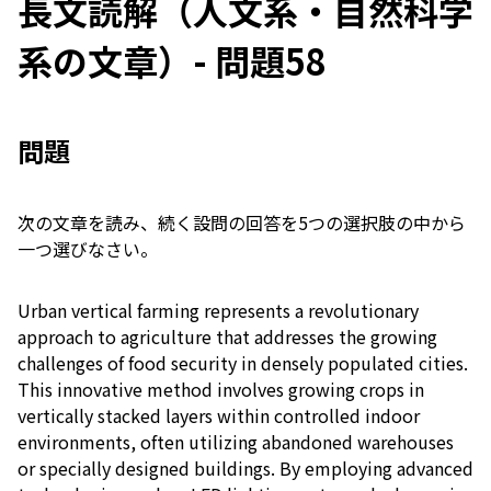
長文読解（人文系・自然科学
系の文章）- 問題58
問題
次の文章を読み、続く設問の回答を5つの選択肢の中から
一つ選びなさい。
Urban vertical farming represents a revolutionary
approach to agriculture that addresses the growing
challenges of food security in densely populated cities.
This innovative method involves growing crops in
vertically stacked layers within controlled indoor
environments, often utilizing abandoned warehouses
or specially designed buildings. By employing advanced