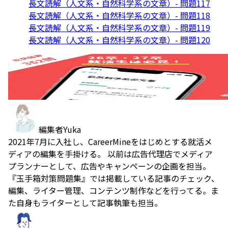
長文読解（人文系・自然科学系の文章）- 問題117
長文読解（人文系・自然科学系の文章）- 問題118
長文読解（人文系・自然科学系の文章）- 問題119
長文読解（人文系・自然科学系の文章）- 問題120
編集者
Yuka
2021年7月に入社し、CareerMineをはじめとする就活メ
ディアの編集を手掛ける。 以前は広告代理店でメディア
プランナーとして、広告やキャンペーンの企画を担当。
『玉手箱対策問題集』では掲載している記事のチェック、
編集、ライター管理、コンテンツ制作などを行ってる。ま
た自身もライターとして記事執筆も担当。