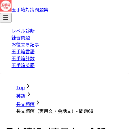
玉手箱対策問題集
レベル診断
練習問題
お役立ち記事
玉手箱言語
玉手箱計数
玉手箱英語
Top
英語
長文読解
長文読解（実用文・会話文）- 問題68