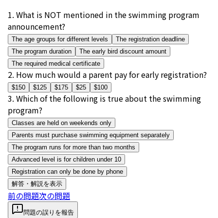
1
.
What is NOT mentioned in the swimming program
announcement?
The age groups for different levels
The registration deadline
The program duration
The early bird discount amount
The required medical certificate
2
.
How much would a parent pay for early registration?
$150
$125
$175
$25
$100
3
.
Which of the following is true about the swimming
program?
Classes are held on weekends only
Parents must purchase swimming equipment separately
The program runs for more than two months
Advanced level is for children under 10
Registration can only be done by phone
解答・解説を表示
前の問題
次の問題
問題の誤りを報告