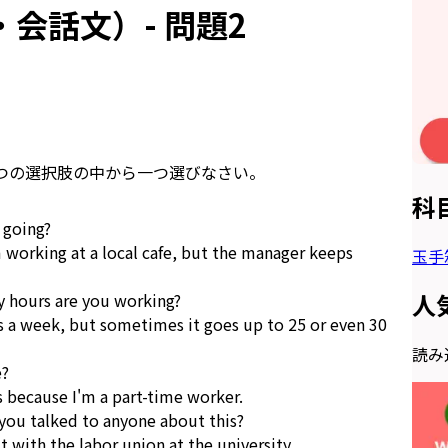
会話文）- 問題2
つの選択肢の中から一つ選びなさい。
科
 going?
'm working at a local cafe, but the manager keeps
玉手
人
 hours are you working?
 a week, but sometimes it goes up to 25 or even 30
読み込
e?
's because I'm a part-time worker.
 you talked to anyone about this?
t with the labor union at the university.