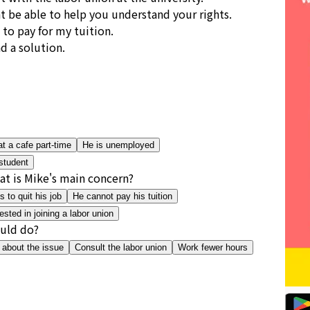
t be able to help you understand your rights.
b to pay for my tuition.
nd a solution.
t a cafe part-time
He is unemployed
 student
at is Mike's main concern?
 to quit his job
He cannot pay his tuition
rested in joining a labor union
ould do?
s about the issue
Consult the labor union
Work fewer hours