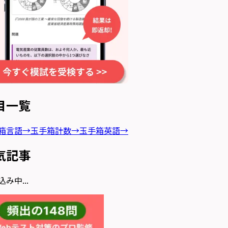
目一覧
箱言語
→
玉手箱計数
→
玉手箱英語
→
気記事
み中...