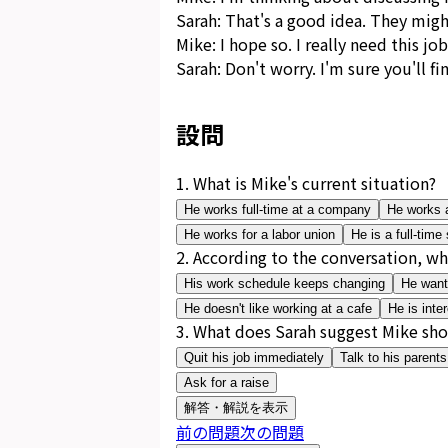
Sarah: That's a good idea. They migh
Mike: I hope so. I really need this jo
Sarah: Don't worry. I'm sure you'll fi
設問
1
.
What is Mike's current situation?
He works full-time at a company
He works a
He works for a labor union
He is a full-time
2
.
According to the conversation, wh
His work schedule keeps changing
He wants
He doesn't like working at a cafe
He is inte
3
.
What does Sarah suggest Mike sh
Quit his job immediately
Talk to his parent
Ask for a raise
解答・解説を表示
前の問題
次の問題