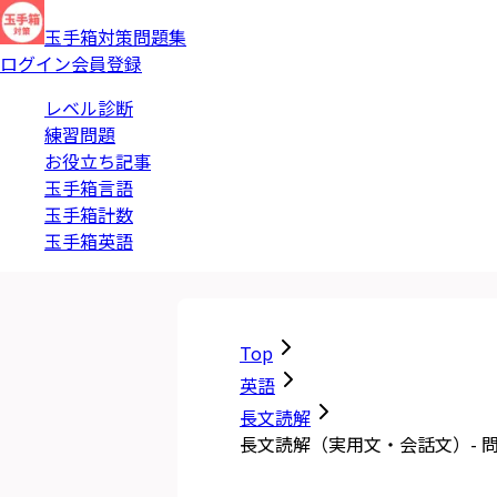
玉手箱対策問題集
ログイン
会員登録
レベル診断
練習問題
お役立ち記事
玉手箱言語
玉手箱計数
玉手箱英語
Top
英語
長文読解
長文読解（実用文・会話文）- 問