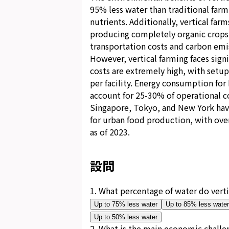
95% less water than traditional farm
nutrients. Additionally, vertical far
producing completely organic crops
transportation costs and carbon emi
However, vertical farming faces sign
costs are extremely high, with setup
per facility. Energy consumption for
account for 25-30% of operational co
Singapore, Tokyo, and New York have
for urban food production, with ove
as of 2023.
設問
1
.
What percentage of water do verti
Up to 75% less water
Up to 85% less water
Up to 50% less water
2
.
What is the main economic challeng