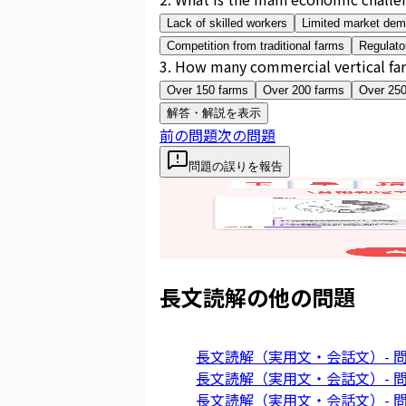
Lack of skilled workers
Limited market de
Competition from traditional farms
Regulator
3
.
How many commercial vertical far
Over 150 farms
Over 200 farms
Over 250
解答・解説を表示
前の問題
次の問題
問題の誤りを報告
長文読解
の他の問題
長文読解（実用文・会話文）- 問
長文読解（実用文・会話文）- 問
長文読解（実用文・会話文）- 問