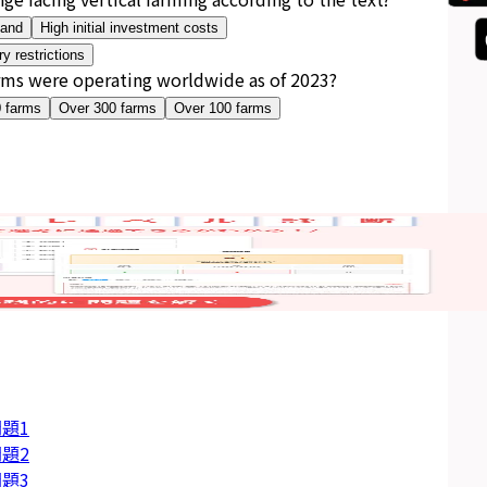
mand
High initial investment costs
y restrictions
ms were operating worldwide as of 2023?
 farms
Over 300 farms
Over 100 farms
題1
題2
題3