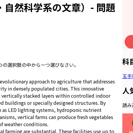
自然科学系の文章）- 問題
科
つの選択肢の中から一つ選びなさい。
玉手
revolutionary approach to agriculture that addresses
ity in densely populated cities. This innovative
人
 vertically stacked layers within controlled indoor
d buildings or specially designed structures. By
読み込
h as LED lighting systems, hydroponic nutrient
anisms, vertical farms can produce fresh vegetables
f weather conditions.
l farming are substantial. These facilities use up to