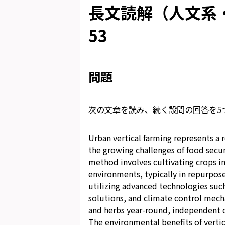
長文読解（人文系・
53
問題
次の文章を読み、続く設問の回答を5
Urban vertical farming represents a 
the growing challenges of food secur
method involves cultivating crops in
environments, typically in repurpose
utilizing advanced technologies suc
solutions, and climate control mech
and herbs year-round, independent o
The environmental benefits of vertica