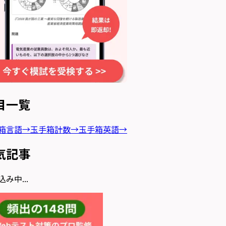
目一覧
箱言語
→
玉手箱計数
→
玉手箱英語
→
気記事
み中...