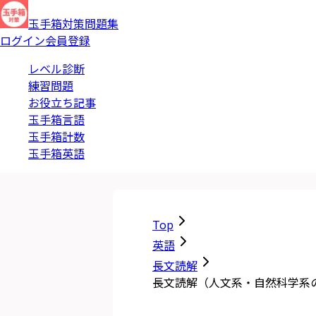
玉手箱対策問題集
ログイン
会員登録
レベル診断
練習問題
お役立ち記事
玉手箱言語
玉手箱計数
玉手箱英語
Top
英語
長文読解
長文読解（人文系・自然科学系の文