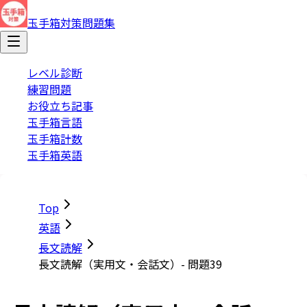
玉手箱対策問題集
レベル診断
練習問題
お役立ち記事
玉手箱言語
玉手箱計数
玉手箱英語
Top
英語
長文読解
長文読解（実用文・会話文）- 問題39