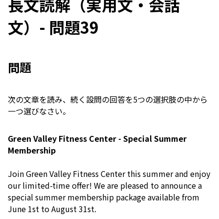
長文読解（実用文・会話
文）- 問題39
問題
次の文章を読み、続く設問の回答を5つの選択肢の中から
一つ選びなさい。
Green Valley Fitness Center - Special Summer
Membership
Join Green Valley Fitness Center this summer and enjoy
our limited-time offer! We are pleased to announce a
special summer membership package available from
June 1st to August 31st.