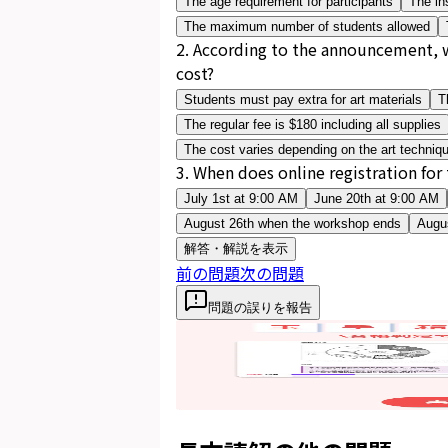
The age requirement for participants
The in
The maximum number of students allowed
2
.
According to the announcement, w
cost?
Students must pay extra for art materials
T
The regular fee is $180 including all supplies
The cost varies depending on the art techniq
3
.
When does online registration for
July 1st at 9:00 AM
June 20th at 9:00 AM
August 26th when the workshop ends
Augus
解答・解説を表示
前の問題
次の問題
問題の誤りを報告