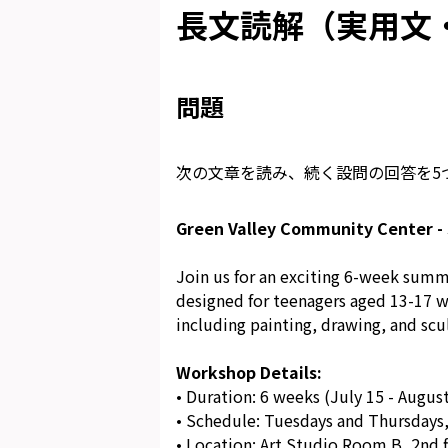
長文読解（実用文・
問題
次の文章を読み、続く設問の回答を5
Green Valley Community Center 
Join us for an exciting 6-week summ
designed for teenagers aged 13-17 w
including painting, drawing, and scu
Workshop Details:
• Duration: 6 weeks (July 15 - Augus
• Schedule: Tuesdays and Thursdays,
• Location: Art Studio Room B, 2nd 