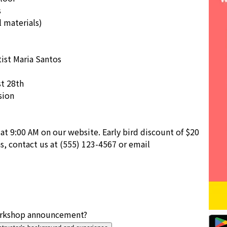
s
l materials)
tist Maria Santos
st 28th
sion
at 9:00 AM on our website. Early bird discount of $20
ns, contact us at (555) 123-4567 or email
orkshop announcement?