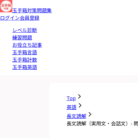
玉手箱対策問題集
ログイン
会員登録
レベル診断
練習問題
お役立ち記事
玉手箱言語
玉手箱計数
玉手箱英語
Top
英語
長文読解
長文読解（実用文・会話文）- 問