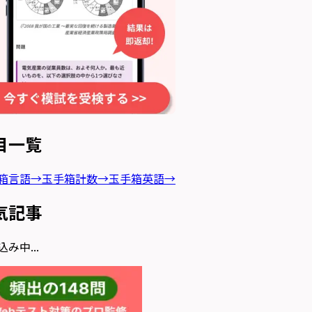
目一覧
箱言語
→
玉手箱計数
→
玉手箱英語
→
気記事
み中...