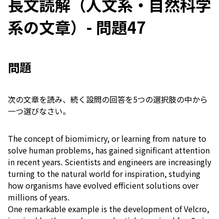
長文読解（人文系・自然科学
系の文章）- 問題47
問題
次の文章を読み、続く設問の回答を5つの選択肢の中から
一つ選びなさい。
The concept of biomimicry, or learning from nature to
solve human problems, has gained significant attention
in recent years. Scientists and engineers are increasingly
turning to the natural world for inspiration, studying
how organisms have evolved efficient solutions over
millions of years.
One remarkable example is the development of Velcro,