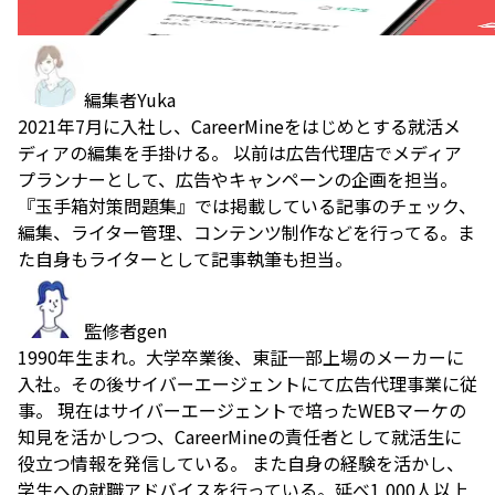
編集者
Yuka
2021年7月に入社し、CareerMineをはじめとする就活メ
ディアの編集を手掛ける。 以前は広告代理店でメディア
プランナーとして、広告やキャンペーンの企画を担当。
『玉手箱対策問題集』では掲載している記事のチェック、
編集、ライター管理、コンテンツ制作などを行ってる。ま
た自身もライターとして記事執筆も担当。
監修者
gen
1990年生まれ。大学卒業後、東証一部上場のメーカーに
入社。その後サイバーエージェントにて広告代理事業に従
事。 現在はサイバーエージェントで培ったWEBマーケの
知見を活かしつつ、CareerMineの責任者として就活生に
役立つ情報を発信している。 また自身の経験を活かし、
学生への就職アドバイスを行っている。延べ1,000人以上