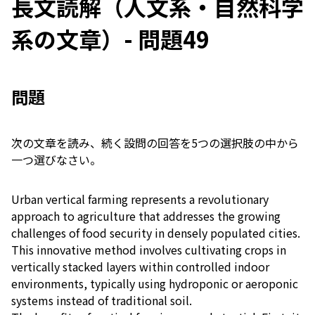
長文読解（人文系・自然科学
系の文章）- 問題49
問題
次の文章を読み、続く設問の回答を5つの選択肢の中から
一つ選びなさい。
Urban vertical farming represents a revolutionary
approach to agriculture that addresses the growing
challenges of food security in densely populated cities.
This innovative method involves cultivating crops in
vertically stacked layers within controlled indoor
environments, typically using hydroponic or aeroponic
systems instead of traditional soil.