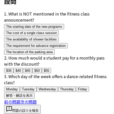
設問
1
.
What is NOT mentioned in the fitness class
announcement?
The starting date of the new programs
The cost of a single class session
The availability of shower facilities
The requirement for advance registration
The location of the parking area
2
.
How much would a student pay for a monthly pass
with the discount?
$36
$40
$45
$50
$55
3
.
Which day of the week offers a dance-related fitness
class?
Monday
Tuesday
Wednesday
Thursday
Friday
解答・解説を表示
前の問題
次の問題
問題の誤りを報告