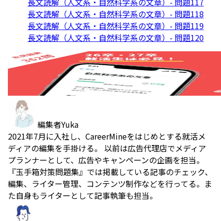
長文読解（人文系・自然科学系の文章）- 問題117
長文読解（人文系・自然科学系の文章）- 問題118
長文読解（人文系・自然科学系の文章）- 問題119
長文読解（人文系・自然科学系の文章）- 問題120
編集者
Yuka
2021年7月に入社し、CareerMineをはじめとする就活メ
ディアの編集を手掛ける。 以前は広告代理店でメディア
プランナーとして、広告やキャンペーンの企画を担当。
『玉手箱対策問題集』では掲載している記事のチェック、
編集、ライター管理、コンテンツ制作などを行ってる。ま
た自身もライターとして記事執筆も担当。