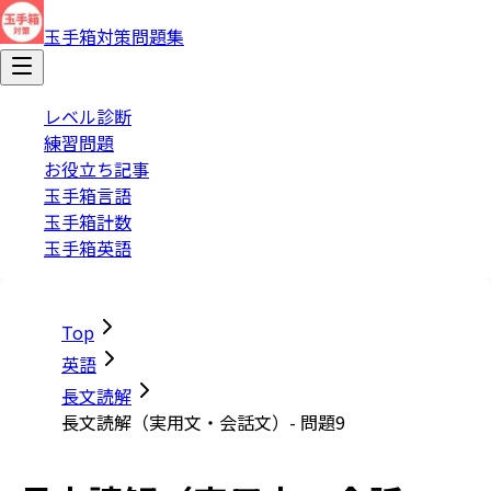
玉手箱対策問題集
レベル診断
練習問題
お役立ち記事
玉手箱言語
玉手箱計数
玉手箱英語
Top
英語
長文読解
長文読解（実用文・会話文）- 問題9