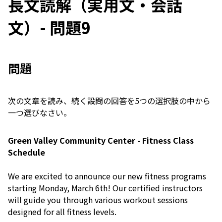
長文読解（実用文・会話
文）- 問題9
問題
次の文章を読み、続く設問の回答を5つの選択肢の中から
一つ選びなさい。
Green Valley Community Center - Fitness Class
Schedule
We are excited to announce our new fitness programs
starting Monday, March 6th! Our certified instructors
will guide you through various workout sessions
designed for all fitness levels.