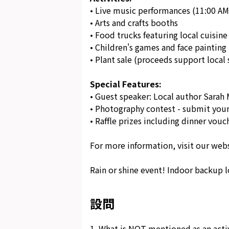
• Live music performances (11:00 AM
• Arts and crafts booths
• Food trucks featuring local cuisine
• Children's games and face painting
• Plant sale (proceeds support local
Special Features:
• Guest speaker: Local author Sarah 
• Photography contest - submit your
• Raffle prizes including dinner vouch
For more information, visit our webs
Rain or shine event! Indoor backup l
設問
1
.
What is NOT mentioned as an activi