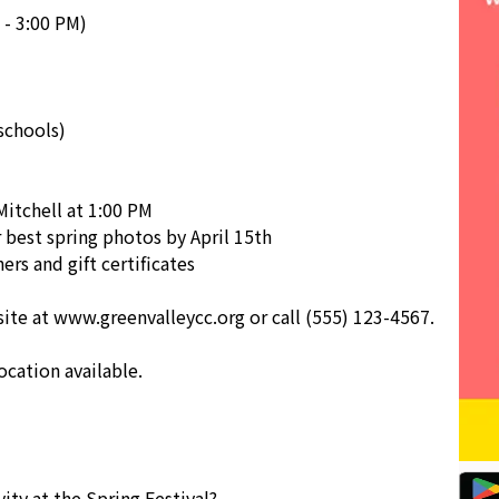
 - 3:00 PM)
 schools)
Mitchell at 1:00 PM
 best spring photos by April 15th
ers and gift certificates
ite at www.greenvalleycc.org or call (555) 123-4567.
ocation available.
ty at the Spring Festival?