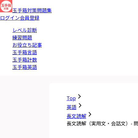
玉手箱対策問題集
ログイン
会員登録
レベル診断
練習問題
お役立ち記事
玉手箱言語
玉手箱計数
玉手箱英語
Top
英語
長文読解
長文読解（実用文・会話文）- 問