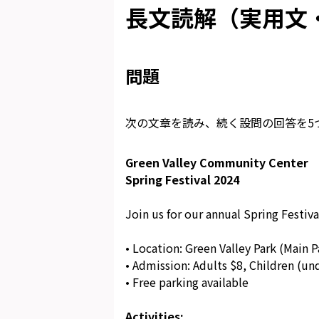
長文読解（実用文・
問題
次の文章を読み、続く設問の回答を5
Green Valley Community Center
Spring Festival 2024
Join us for our annual Spring Festiv
• Location: Green Valley Park (Main P
• Admission: Adults $8, Children (un
• Free parking available
Activities: