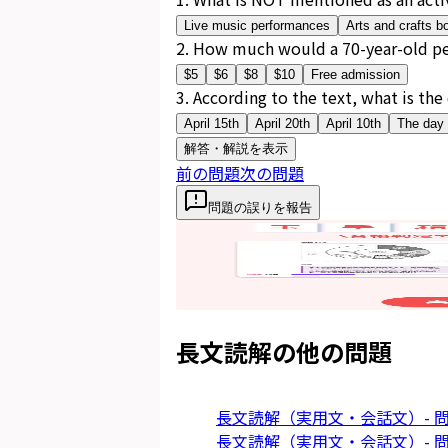
Live music performances
Arts and crafts b
2
.
How much would a 70-year-old pe
$5
$6
$8
$10
Free admission
3
.
According to the text, what is the
April 15th
April 20th
April 10th
The day o
解答・解説を表示
前の問題
次の問題
問題の誤りを報告
長文読解
の他の問題
長文読解（実用文・会話文）- 問
長文読解（実用文・会話文）- 問