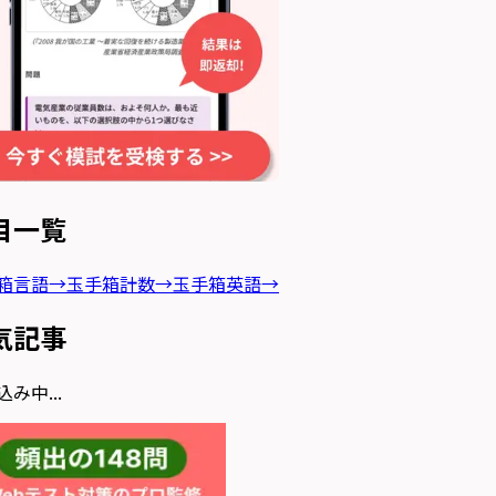
目一覧
箱言語
→
玉手箱計数
→
玉手箱英語
→
気記事
み中...