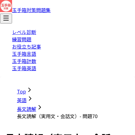
玉手箱対策問題集
レベル診断
練習問題
お役立ち記事
玉手箱言語
玉手箱計数
玉手箱英語
Top
英語
長文読解
長文読解（実用文・会話文）- 問題70