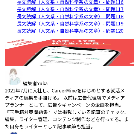
長文読解（人文系・自然科学系の文章）- 問題116
長文読解（人文系・自然科学系の文章）- 問題117
長文読解（人文系・自然科学系の文章）- 問題118
長文読解（人文系・自然科学系の文章）- 問題119
長文読解（人文系・自然科学系の文章）- 問題120
編集者
Yuka
2021年7月に入社し、CareerMineをはじめとする就活メ
ディアの編集を手掛ける。 以前は広告代理店でメディア
プランナーとして、広告やキャンペーンの企画を担当。
『玉手箱対策問題集』では掲載している記事のチェック、
編集、ライター管理、コンテンツ制作などを行ってる。ま
た自身もライターとして記事執筆も担当。