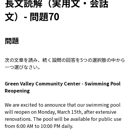
長文読解（実用文・会話
文）- 問題70
問題
次の文章を読み、続く設問の回答を5つの選択肢の中から
一つ選びなさい。
Green Valley Community Center - Swimming Pool
Reopening
We are excited to announce that our swimming pool
will reopen on Monday, March 15th, after extensive
renovations. The pool will be available for public use
from 6:00 AM to 10:00 PM daily.