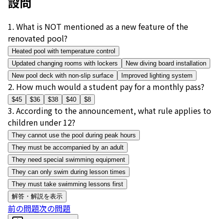
設問
1
.
What is NOT mentioned as a new feature of the
renovated pool?
Heated pool with temperature control
Updated changing rooms with lockers
New diving board installation
New pool deck with non-slip surface
Improved lighting system
2
.
How much would a student pay for a monthly pass?
$45
$36
$38
$40
$8
3
.
According to the announcement, what rule applies to
children under 12?
They cannot use the pool during peak hours
They must be accompanied by an adult
They need special swimming equipment
They can only swim during lesson times
They must take swimming lessons first
解答・解説を表示
前の問題
次の問題