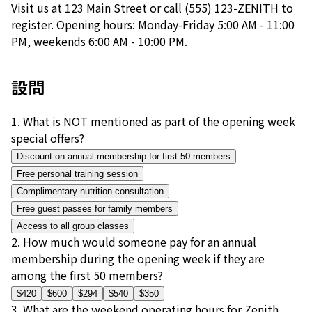
Visit us at 123 Main Street or call (555) 123-ZENITH to
register. Opening hours: Monday-Friday 5:00 AM - 11:00
PM, weekends 6:00 AM - 10:00 PM.
設問
1
.
What is NOT mentioned as part of the opening week
special offers?
Discount on annual membership for first 50 members
Free personal training session
Complimentary nutrition consultation
Free guest passes for family members
Access to all group classes
2
.
How much would someone pay for an annual
membership during the opening week if they are
among the first 50 members?
$420
$600
$294
$540
$350
3
.
What are the weekend operating hours for Zenith