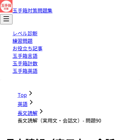
玉手箱対策問題集
レベル診断
練習問題
お役立ち記事
玉手箱言語
玉手箱計数
玉手箱英語
Top
英語
長文読解
長文読解（実用文・会話文）- 問題90