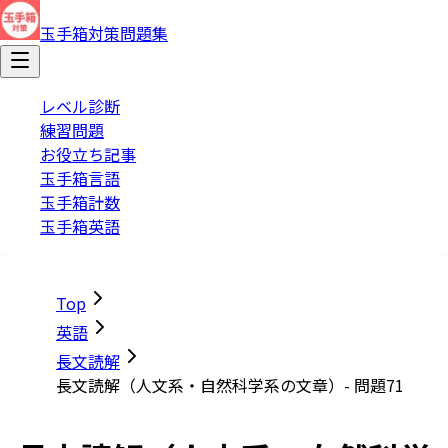
玉手箱対策問題集
レベル診断
練習問題
お役立ち記事
玉手箱言語
玉手箱計数
玉手箱英語
Top
英語
長文読解
長文読解（人文系・自然科学系の文章）- 問題71