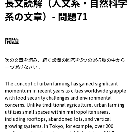
長文読解（人文系・自然科学
系の文章）- 問題71
問題
次の文章を読み、続く設問の回答を5つの選択肢の中から
一つ選びなさい。
The concept of urban farming has gained significant
momentum in recent years as cities worldwide grapple
with food security challenges and environmental
concerns. Unlike traditional agriculture, urban farming
utilizes small spaces within metropolitan areas,
including rooftops, abandoned lots, and vertical
growing systems. In Tokyo, for example, over 200