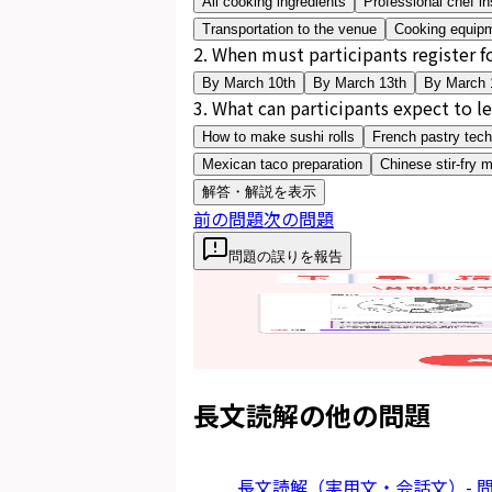
All cooking ingredients
Professional chef in
Transportation to the venue
Cooking equip
2
.
When must participants register f
By March 10th
By March 13th
By March 
3
.
What can participants expect to l
How to make sushi rolls
French pastry tec
Mexican taco preparation
Chinese stir-fry 
解答・解説を表示
前の問題
次の問題
問題の誤りを報告
長文読解
の他の問題
長文読解（実用文・会話文）- 問