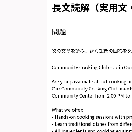
長文読解（実用文・
問題
次の文章を読み、続く設問の回答を5
Community Cooking Club - Join Our
Are you passionate about cooking a
Our Community Cooking Club meets e
Community Center from 2:00 PM to 
What we offer:
• Hands-on cooking sessions with pro
• Learn traditional dishes from diffe
• All ingredients and cooking equip