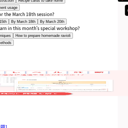
struction
Recipe cards to take home
ment usage
or the March 18th session?
15th
By March 18th
By March 20th
earn in this month's special workshop?
hniques
How to prepare homemade ravioli
methods
題1