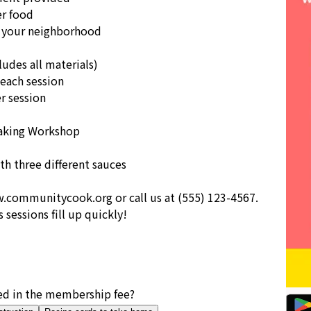
er food
n your neighborhood
udes all materials)
 each session
r session
 Making Workshop
h three different sauces
ww.communitycook.org or call us at (555) 123-4567.
sessions fill up quickly!
ed in the membership fee?