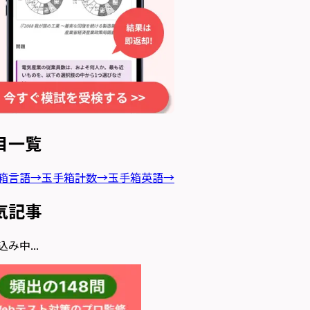
目一覧
箱言語
→
玉手箱計数
→
玉手箱英語
→
気記事
み中...