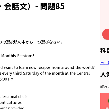
会話文）- 問題85
つの選択肢の中から一つ選びなさい。
科
 Monthly Sessions!
玉手
nd want to learn new recipes from around the world?
人
very third Saturday of the month at the Central
5:00 PM.
読み込
fessional chefs
rent cultures
ment provided