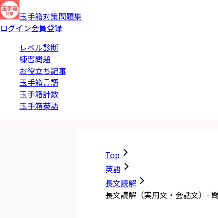
玉手箱対策問題集
ログイン
会員登録
レベル診断
練習問題
お役立ち記事
玉手箱言語
玉手箱計数
玉手箱英語
Top
英語
長文読解
長文読解（実用文・会話文）- 問