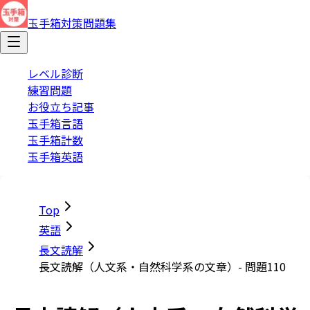
玉手箱対策問題集
レベル診断
練習問題
お役立ち記事
玉手箱言語
玉手箱計数
玉手箱英語
Top
英語
長文読解
長文読解（人文系・自然科学系の文章）- 問題110