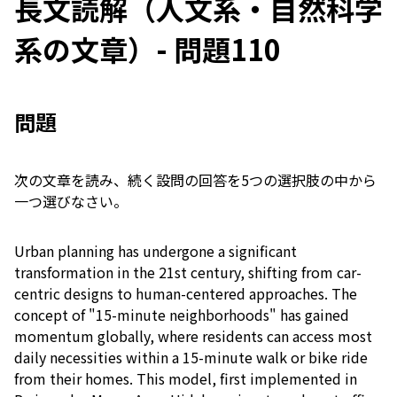
長文読解（人文系・自然科学
系の文章）- 問題110
問題
次の文章を読み、続く設問の回答を5つの選択肢の中から
一つ選びなさい。
Urban planning has undergone a significant
transformation in the 21st century, shifting from car-
centric designs to human-centered approaches. The
concept of "15-minute neighborhoods" has gained
momentum globally, where residents can access most
daily necessities within a 15-minute walk or bike ride
from their homes. This model, first implemented in