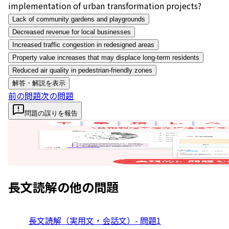
implementation of urban transformation projects?
Lack of community gardens and playgrounds
Decreased revenue for local businesses
Increased traffic congestion in redesigned areas
Property value increases that may displace long-term residents
Reduced air quality in pedestrian-friendly zones
解答・解説を表示
前の問題
次の問題
問題の誤りを報告
長文読解
の他の問題
長文読解（実用文・会話文）- 問題1