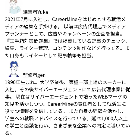
編集者
Yuka
2021年7月に入社し、CareerMineをはじめとする就活メ
ディアの編集を手掛ける。 以前は広告代理店でメディア
プランナーとして、広告やキャンペーンの企画を担当。
『玉手箱対策問題集』では掲載している記事のチェック、
編集、ライター管理、コンテンツ制作などを行ってる。ま
た自身もライターとして記事執筆も担当。
監修者
gen
1990年生まれ。大学卒業後、東証一部上場のメーカーに
入社。その後サイバーエージェントにて広告代理事業に従
事。 現在はサイバーエージェントで培ったWEBマーケの
知見を活かしつつ、CareerMineの責任者として就活生に
役立つ情報を発信している。 また自身の経験を活かし、
学生への就職アドバイスを行っている。延べ1,000人以上
の学生と面談を行い、さまざまな企業への内定に導いてい
る。