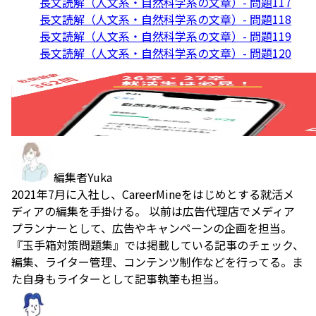
長文読解（人文系・自然科学系の文章）- 問題117
長文読解（人文系・自然科学系の文章）- 問題118
長文読解（人文系・自然科学系の文章）- 問題119
長文読解（人文系・自然科学系の文章）- 問題120
編集者
Yuka
2021年7月に入社し、CareerMineをはじめとする就活メ
ディアの編集を手掛ける。 以前は広告代理店でメディア
プランナーとして、広告やキャンペーンの企画を担当。
『玉手箱対策問題集』では掲載している記事のチェック、
編集、ライター管理、コンテンツ制作などを行ってる。ま
た自身もライターとして記事執筆も担当。