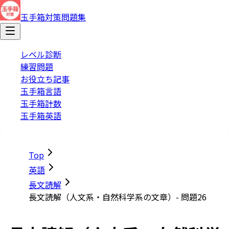
玉手箱対策問題集
レベル診断
練習問題
お役立ち記事
玉手箱言語
玉手箱計数
玉手箱英語
Top
英語
長文読解
長文読解（人文系・自然科学系の文章）- 問題26