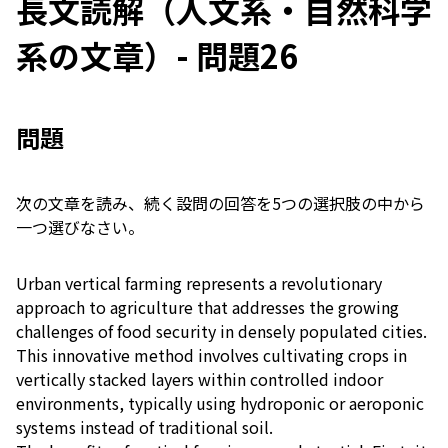
長文読解（人文系・自然科学
系の文章）- 問題26
問題
次の文章を読み、続く設問の回答を5つの選択肢の中から
一つ選びなさい。
Urban vertical farming represents a revolutionary
approach to agriculture that addresses the growing
challenges of food security in densely populated cities.
This innovative method involves cultivating crops in
vertically stacked layers within controlled indoor
environments, typically using hydroponic or aeroponic
systems instead of traditional soil.