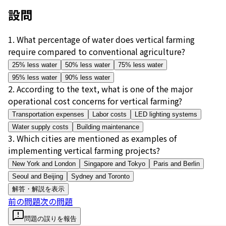
設問
1
.
What percentage of water does vertical farming
require compared to conventional agriculture?
25% less water
50% less water
75% less water
95% less water
90% less water
2
.
According to the text, what is one of the major
operational cost concerns for vertical farming?
Transportation expenses
Labor costs
LED lighting systems
Water supply costs
Building maintenance
3
.
Which cities are mentioned as examples of
implementing vertical farming projects?
New York and London
Singapore and Tokyo
Paris and Berlin
Seoul and Beijing
Sydney and Toronto
解答・解説を表示
前の問題
次の問題
問題の誤りを報告