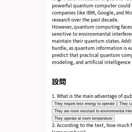
powerful quantum computer could ac
companies like IBM, Google, and Mic
research over the past decade.
However, quantum computing faces s
sensitive to environmental interfer
maintain their quantum states. Addi
hurdle, as quantum information is ea
predict that practical quantum comp
modeling, and artificial intelligence
設問
1
.
What is the main advantage of qubi
They require less energy to operate
They ca
They are more resistant to environmental inte
They operate at room temperature
2
.
According to the text, how much 
large numbers?