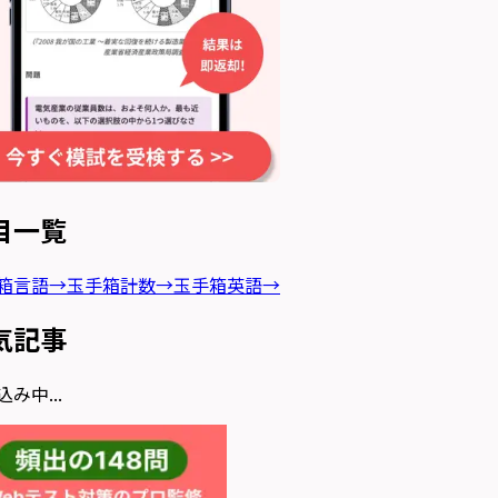
目一覧
箱言語
→
玉手箱計数
→
玉手箱英語
→
気記事
み中...