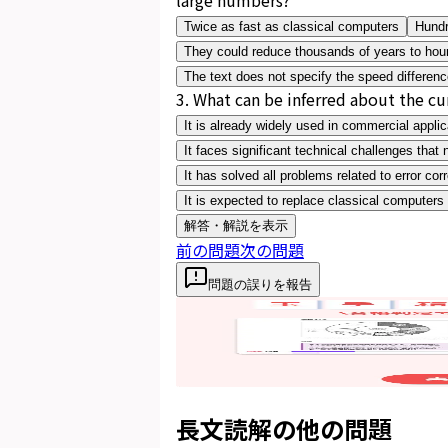
Twice as fast as classical computers
Hundr
They could reduce thousands of years to hou
The text does not specify the speed differen
3
.
What can be inferred about the c
It is already widely used in commercial applic
It faces significant technical challenges tha
It has solved all problems related to error cor
It is expected to replace classical computers
解答・解説を表示
前の問題
次の問題
問題の誤りを報告
長文読解
の他の問題