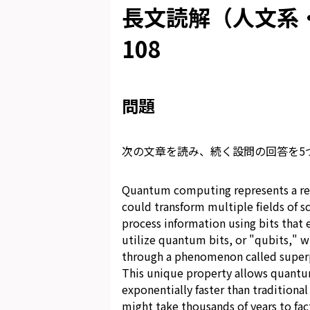
長文読解（人文系・
108
問題
次の文章を読み、続く設問の回答を5
Quantum computing represents a rev
could transform multiple fields of s
process information using bits that 
utilize quantum bits, or "qubits," w
through a phenomenon called super
This unique property allows quantu
exponentially faster than traditiona
might take thousands of years to fac