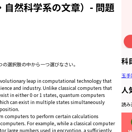
自然科学系の文章）- 問題
科
つの選択肢の中から一つ選びなさい。
玉手
olutionary leap in computational technology that
cience and industry. Unlike classical computers that
人
exist in either 0 or 1 states, quantum computers
hich can exist in multiple states simultaneously
読み込
position.
m computers to perform certain calculations
l computers. For example, while a classical computer
tor large numbers used in encryption, a sufficiently