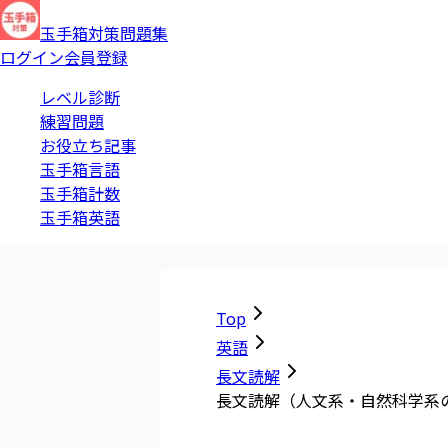
玉手箱対策問題集
ログイン
会員登録
レベル診断
練習問題
お役立ち記事
玉手箱言語
玉手箱計数
玉手箱英語
Top
英語
長文読解
長文読解（人文系・自然科学系の文