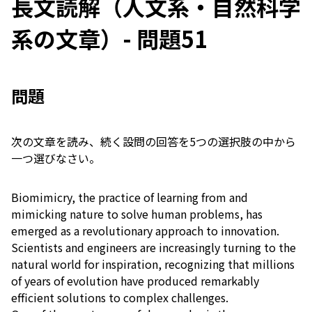
長文読解（人文系・自然科学
系の文章）- 問題51
問題
次の文章を読み、続く設問の回答を5つの選択肢の中から
一つ選びなさい。
Biomimicry, the practice of learning from and
mimicking nature to solve human problems, has
emerged as a revolutionary approach to innovation.
Scientists and engineers are increasingly turning to the
natural world for inspiration, recognizing that millions
of years of evolution have produced remarkably
efficient solutions to complex challenges.