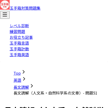
玉手箱対策問題集
レベル診断
練習問題
お役立ち記事
玉手箱言語
玉手箱計数
玉手箱英語
Top
英語
長文読解
長文読解（人文系・自然科学系の文章）- 問題51