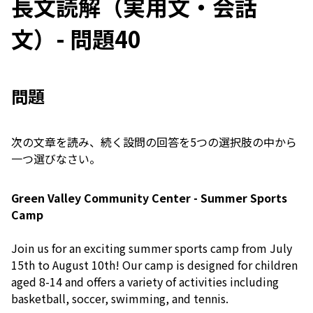
長文読解（実用文・会話
文）- 問題40
問題
次の文章を読み、続く設問の回答を5つの選択肢の中から
一つ選びなさい。
Green Valley Community Center - Summer Sports
Camp
Join us for an exciting summer sports camp from July
15th to August 10th! Our camp is designed for children
aged 8-14 and offers a variety of activities including
basketball, soccer, swimming, and tennis.