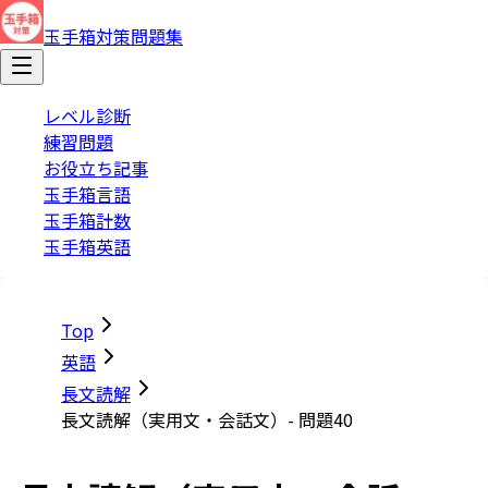
玉手箱対策問題集
レベル診断
練習問題
お役立ち記事
玉手箱言語
玉手箱計数
玉手箱英語
Top
英語
長文読解
長文読解（実用文・会話文）- 問題40