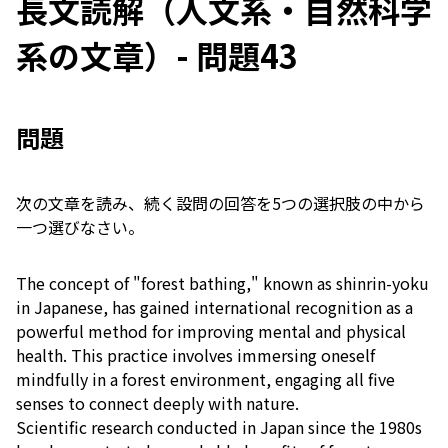
長文読解（人文系・自然科学
系の文章）- 問題43
問題
次の文章を読み、続く設問の回答を5つの選択肢の中から
一つ選びなさい。
The concept of "forest bathing," known as shinrin-yoku
in Japanese, has gained international recognition as a
powerful method for improving mental and physical
health. This practice involves immersing oneself
mindfully in a forest environment, engaging all five
senses to connect deeply with nature.
Scientific research conducted in Japan since the 1980s