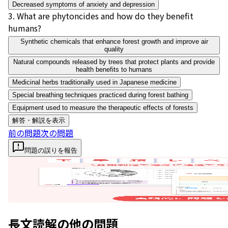
Decreased symptoms of anxiety and depression
3
.
What are phytoncides and how do they benefit
humans?
Synthetic chemicals that enhance forest growth and improve air
quality
Natural compounds released by trees that protect plants and provide
health benefits to humans
Medicinal herbs traditionally used in Japanese medicine
Special breathing techniques practiced during forest bathing
Equipment used to measure the therapeutic effects of forests
解答・解説を表示
前の問題
次の問題
問題の誤りを報告
長文読解
の他の問題