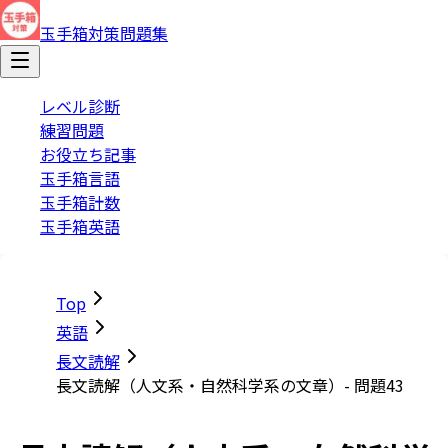
玉手箱対策問題集
レベル診断
練習問題
お役立ち記事
玉手箱言語
玉手箱計数
玉手箱英語
Top
英語
長文読解
長文読解（人文系・自然科学系の文章）- 問題43