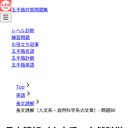
玉手箱対策問題集
レベル診断
練習問題
お役立ち記事
玉手箱言語
玉手箱計数
玉手箱英語
Top
英語
長文読解
長文読解（人文系・自然科学系の文章）- 問題80