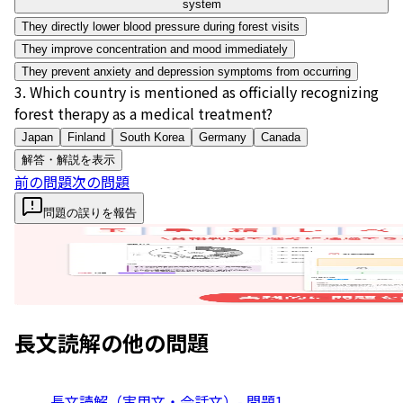
system
They directly lower blood pressure during forest visits
They improve concentration and mood immediately
They prevent anxiety and depression symptoms from occurring
3
.
Which country is mentioned as officially recognizing
forest therapy as a medical treatment?
Japan
Finland
South Korea
Germany
Canada
解答・解説を表示
前の問題
次の問題
問題の誤りを報告
長文読解
の他の問題
長文読解（実用文・会話文）- 問題1