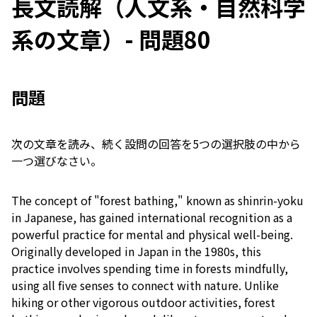
長文読解（人文系・自然科学
系の文章）- 問題80
問題
次の文章を読み、続く設問の回答を5つの選択肢の中から
一つ選びなさい。
The concept of "forest bathing," known as shinrin-yoku
in Japanese, has gained international recognition as a
powerful practice for mental and physical well-being.
Originally developed in Japan in the 1980s, this
practice involves spending time in forests mindfully,
using all five senses to connect with nature. Unlike
hiking or other vigorous outdoor activities, forest