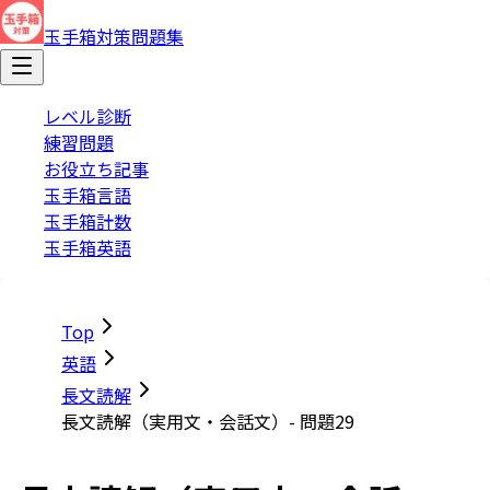
玉手箱対策問題集
レベル診断
練習問題
お役立ち記事
玉手箱言語
玉手箱計数
玉手箱英語
Top
英語
長文読解
長文読解（実用文・会話文）- 問題29