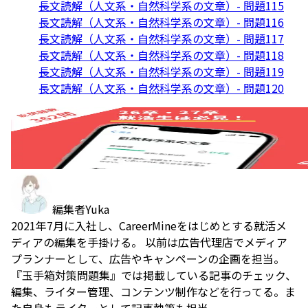
長文読解（人文系・自然科学系の文章）- 問題115
長文読解（人文系・自然科学系の文章）- 問題116
長文読解（人文系・自然科学系の文章）- 問題117
長文読解（人文系・自然科学系の文章）- 問題118
長文読解（人文系・自然科学系の文章）- 問題119
長文読解（人文系・自然科学系の文章）- 問題120
編集者
Yuka
2021年7月に入社し、CareerMineをはじめとする就活メ
ディアの編集を手掛ける。 以前は広告代理店でメディア
プランナーとして、広告やキャンペーンの企画を担当。
『玉手箱対策問題集』では掲載している記事のチェック、
編集、ライター管理、コンテンツ制作などを行ってる。ま