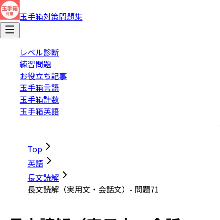
玉手箱対策問題集
レベル診断
練習問題
お役立ち記事
玉手箱言語
玉手箱計数
玉手箱英語
Top
英語
長文読解
長文読解（実用文・会話文）- 問題71