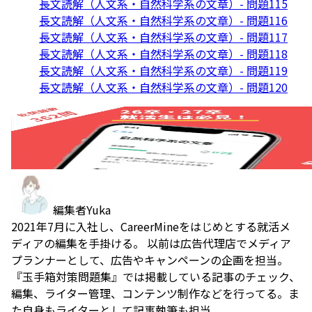
長文読解（人文系・自然科学系の文章）- 問題115
長文読解（人文系・自然科学系の文章）- 問題116
長文読解（人文系・自然科学系の文章）- 問題117
長文読解（人文系・自然科学系の文章）- 問題118
長文読解（人文系・自然科学系の文章）- 問題119
長文読解（人文系・自然科学系の文章）- 問題120
編集者
Yuka
2021年7月に入社し、CareerMineをはじめとする就活メ
ディアの編集を手掛ける。 以前は広告代理店でメディア
プランナーとして、広告やキャンペーンの企画を担当。
『玉手箱対策問題集』では掲載している記事のチェック、
編集、ライター管理、コンテンツ制作などを行ってる。ま
た自身もライターとして記事執筆も担当。