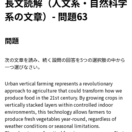
長文読解（人文系・自然科学
系の文章）- 問題63
問題
次の文章を読み、続く設問の回答を5つの選択肢の中から
一つ選びなさい。
Urban vertical farming represents a revolutionary
approach to agriculture that could transform how we
produce food in the 21st century. By growing crops in
vertically stacked layers within controlled indoor
environments, this technology allows farmers to
produce fresh vegetables year-round, regardless of
weather conditions or seasonal limitations.