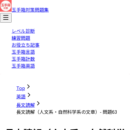
玉手箱対策問題集
レベル診断
練習問題
お役立ち記事
玉手箱言語
玉手箱計数
玉手箱英語
Top
英語
長文読解
長文読解（人文系・自然科学系の文章）- 問題63