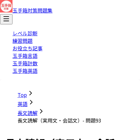
玉手箱対策問題集
レベル診断
練習問題
お役立ち記事
玉手箱言語
玉手箱計数
玉手箱英語
Top
英語
長文読解
長文読解（実用文・会話文）- 問題93