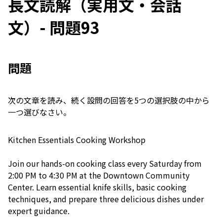
長文読解（実用文・会話
文）- 問題93
問題
次の文章を読み、続く設問の回答を5つの選択肢の中から
一つ選びなさい。
Kitchen Essentials Cooking Workshop
Join our hands-on cooking class every Saturday from
2:00 PM to 4:30 PM at the Downtown Community
Center. Learn essential knife skills, basic cooking
techniques, and prepare three delicious dishes under
expert guidance.