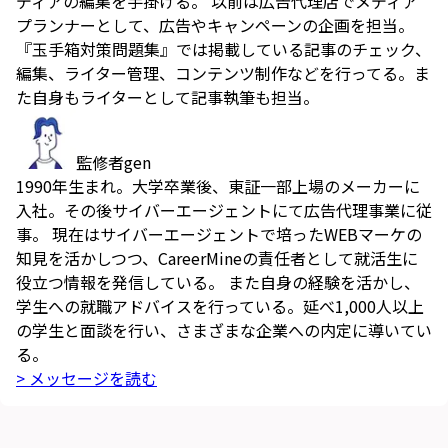
ディアの編集を手掛ける。 以前は広告代理店でメディア
プランナーとして、広告やキャンペーンの企画を担当。
『玉手箱対策問題集』では掲載している記事のチェック、
編集、ライター管理、コンテンツ制作などを行ってる。ま
た自身もライターとして記事執筆も担当。
監修者
gen
1990年生まれ。大学卒業後、東証一部上場のメーカーに
入社。その後サイバーエージェントにて広告代理事業に従
事。 現在はサイバーエージェントで培ったWEBマーケの
知見を活かしつつ、CareerMineの責任者として就活生に
役立つ情報を発信している。 また自身の経験を活かし、
学生への就職アドバイスを行っている。延べ1,000人以上
の学生と面談を行い、さまざまな企業への内定に導いてい
る。
> メッセージを読む