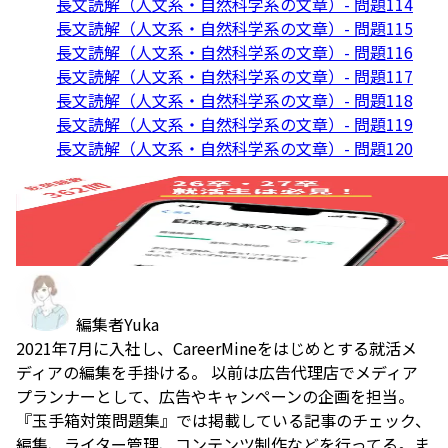
長文読解（人文系・自然科学系の文章）- 問題114
長文読解（人文系・自然科学系の文章）- 問題115
長文読解（人文系・自然科学系の文章）- 問題116
長文読解（人文系・自然科学系の文章）- 問題117
長文読解（人文系・自然科学系の文章）- 問題118
長文読解（人文系・自然科学系の文章）- 問題119
長文読解（人文系・自然科学系の文章）- 問題120
編集者
Yuka
2021年7月に入社し、CareerMineをはじめとする就活メ
ディアの編集を手掛ける。 以前は広告代理店でメディア
プランナーとして、広告やキャンペーンの企画を担当。
『玉手箱対策問題集』では掲載している記事のチェック、
編集、ライター管理、コンテンツ制作などを行ってる。ま