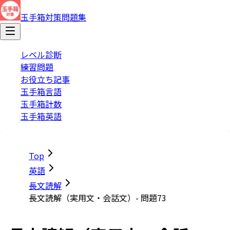
玉手箱対策問題集
レベル診断
練習問題
お役立ち記事
玉手箱言語
玉手箱計数
玉手箱英語
Top
英語
長文読解
長文読解（実用文・会話文）- 問題73