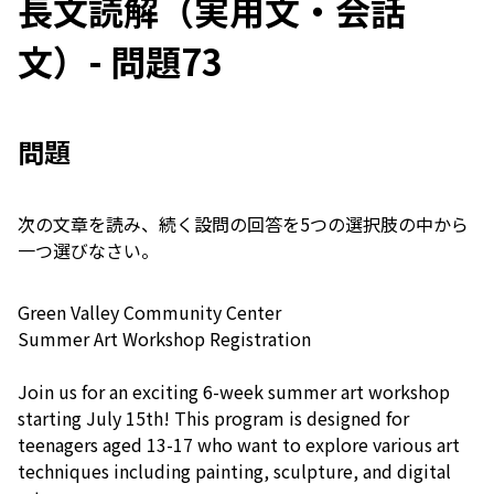
長文読解（実用文・会話
文）- 問題73
問題
次の文章を読み、続く設問の回答を5つの選択肢の中から
一つ選びなさい。
Green Valley Community Center
Summer Art Workshop Registration
Join us for an exciting 6-week summer art workshop
starting July 15th! This program is designed for
teenagers aged 13-17 who want to explore various art
techniques including painting, sculpture, and digital