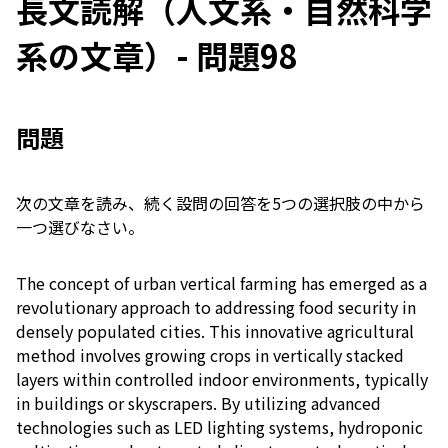
長文読解（人文系・自然科学
系の文章）- 問題98
問題
次の文章を読み、続く設問の回答を5つの選択肢の中から
一つ選びなさい。
The concept of urban vertical farming has emerged as a
revolutionary approach to addressing food security in
densely populated cities. This innovative agricultural
method involves growing crops in vertically stacked
layers within controlled indoor environments, typically
in buildings or skyscrapers. By utilizing advanced
technologies such as LED lighting systems, hydroponic