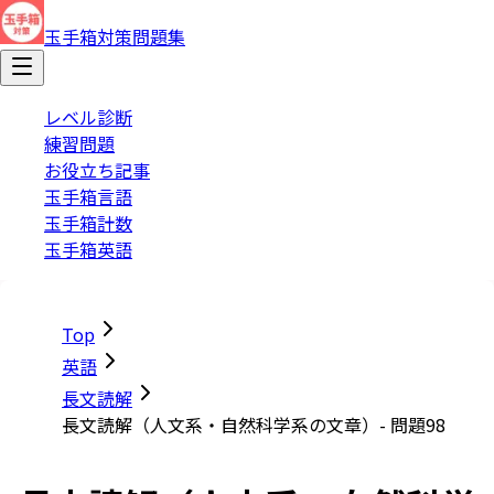
玉手箱対策問題集
レベル診断
練習問題
お役立ち記事
玉手箱言語
玉手箱計数
玉手箱英語
Top
英語
長文読解
長文読解（人文系・自然科学系の文章）- 問題98